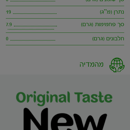
נתרן (מ”ג)
19
סך פחמימות (גרם)
7.9
חלבונים (גרם)
0
מהמדיה