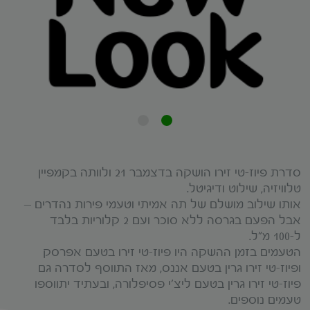
סדרת פיוז-טי זירו הושקה בדצמבר 21 ולוותה בקמפיין
טלוויזיה, שילוט ודיגיטל.
אותו שילוב מושלם של תה אמיתי וטעמי פירות נהדרים –
אבל הפעם בגרסה ללא סוכר ועם 2 קלוריות בלבד
ל-100 מ"ל.
הטעמים בזמן ההשקה היו פיוז-טי זירו בטעם אפרסק
ופיוז-טי זירו גרין בטעם אננס, מאז התווסף לסדרה גם
פיוז-טי זירו גרין בטעם ליצ'י פסיפלורה, ובעתיד יתווספו
טעמים נוספים.