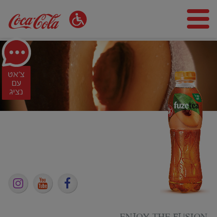
צ'אט
עם
נציג