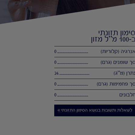
ימון תזונתי
100 מ”ל מזון
נרגיה (קלוריות)
0
ך שומנים (גרם)
0
תרן (מ”ג)
24
ך פחמימות (גרם)
0
לבונים
0
לשאלות ותשובות בנושא הסימון התזונתי »