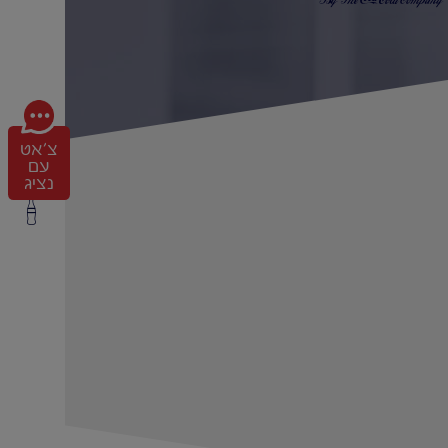
צ'אט
עם
נציג