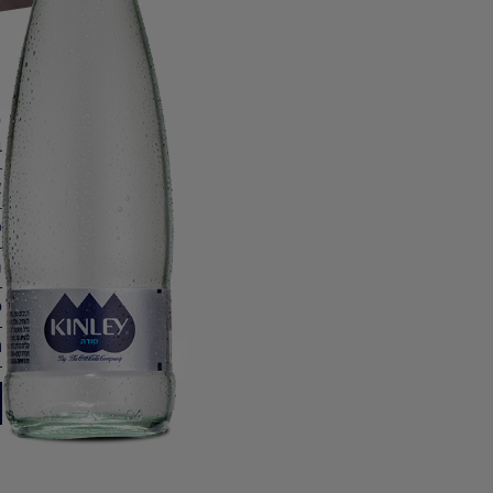
ס
ב-
א
ס
נ
ס
ח