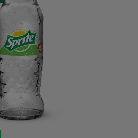
ס
ב-
א
ס
נ
ס
ח