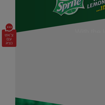
With the 
צ'אט
שקה עם טעם לימוני מטורף? הגעתם
עם
לו להכיר מקרוב את ספרייט – משקה מוגז
נציג
ם, ללא צבעי מאכל וללא חומרים משמרים,
ם ברחבי הארץ והעולם להתאהב בכל פעם