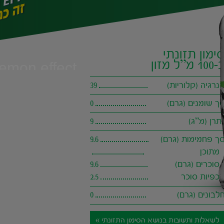
ימון תזונתי
100 מ”ל מזון
lemon effect
מתחשק לכם ליהנות ממ
נרגיה (קלוריות)
39
למקום הנכון! כאן תוכ
וצלול בטעם לימון וליי
ך שומנים (גרם)
0
שגורם למיליוני אנשי
מחדש.
תרן (מ”ג)
9
ך פחמימות (גרם)
9.6
מתוכן
סוכרים (גרם)
9.6
כפיות סוכר
2.5
לבונים (גרם)
0
לשאלות ותשובות בנושא הסימון התזונתי »